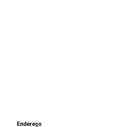
escolha certa. Conecte-se ao futuro com a 
melhor tecnologia em internet fibra óptica.
Endereço